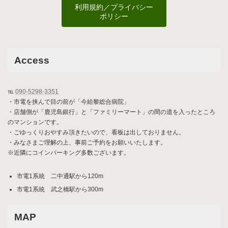
利用規約／プライバシー
ポリシー
Access
℡
090-5298-3351
・市電を挟んで目の前が「今給黎総合病院」
・店舗側が「鹿児島銀行」と「ファミリーマート」の間の道を入ったところ
のマンションです。
・ごゆっくりおやすみ頂きたいので、看板は出しておりません。
・みなさまご理解の上、事前ご予約をお願いいたします。
※近隣にコインパーキング多数ございます。
市電1系統 二中通駅から120m
市電1系統 武之橋駅から300m
MAP