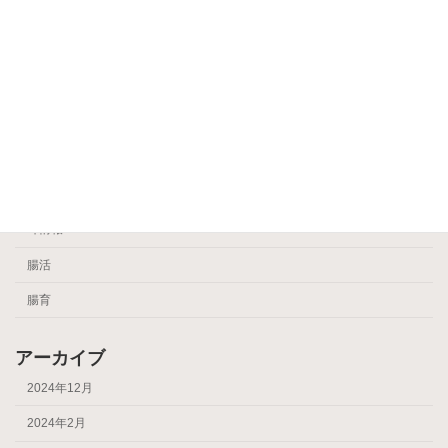
ear
Uncategorized
健康
睡眠
耳かき
耳かきPhoto
耳情報
腸活
腸育
アーカイブ
2024年12月
2024年2月