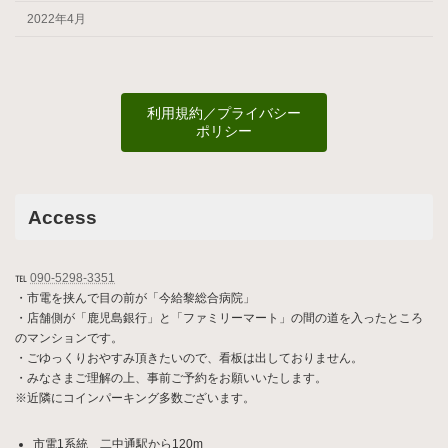
2022年4月
利用規約／プライバシー
ポリシー
Access
℡
090-5298-3351
・市電を挟んで目の前が「今給黎総合病院」
・店舗側が「鹿児島銀行」と「ファミリーマート」の間の道を入ったところ
のマンションです。
・ごゆっくりおやすみ頂きたいので、看板は出しておりません。
・みなさまご理解の上、事前ご予約をお願いいたします。
※近隣にコインパーキング多数ございます。
市電1系統 二中通駅から120m