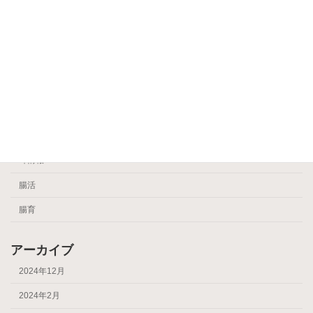
ear
Uncategorized
健康
睡眠
耳かき
耳かきPhoto
耳情報
腸活
腸育
アーカイブ
2024年12月
2024年2月