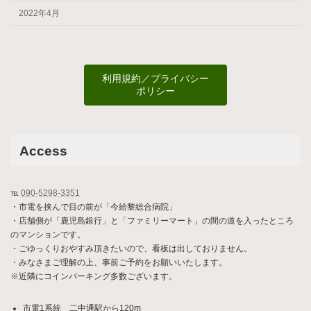
2022年4月
利用規約／プライバシー
ポリシー
Access
℡
090-5298-3351
・市電を挟んで目の前が「今給黎総合病院」
・店舗側が「鹿児島銀行」と「ファミリーマート」の間の道を入ったところ
のマンションです。
・ごゆっくりおやすみ頂きたいので、看板は出しておりません。
・みなさまご理解の上、事前ご予約をお願いいたします。
※近隣にコインパーキング多数ございます。
市電1系統 二中通駅から120m